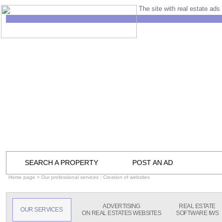
The site with real estate ads 
SEARCH A PROPERTY
POST AN AD
Home page
> Our professional services : Creation of websites
ADVERTISING
REAL ESTATE
OUR SERVICES
ON REAL ESTATES WEBSITES
SOFTWARE IWS